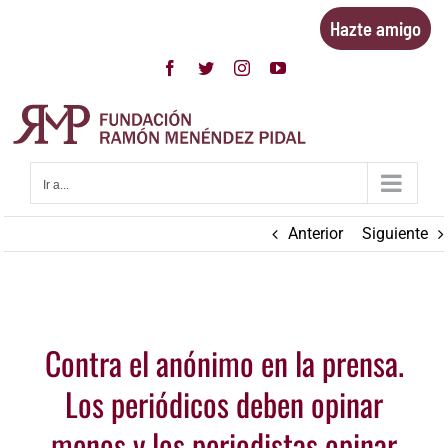
Saltar
Hazte amigo
al
contenido
Facebook
Twitter
Instagram
YouTube
Ir a...
Anterior
Siguiente
Ver
Contra el anónimo en la prensa.
imagen
más
Los periódicos deben opinar
grande
menos y los periodistas opinar