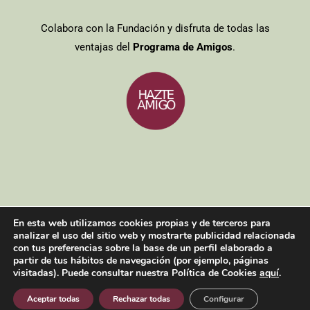
Colabora con la Fundación y disfruta de todas las
ventajas del
Programa de Amigos
.
Entidades colaboradoras
/
Aviso legal
/
Política de cookies
/
Política
En esta web utilizamos cookies propias y de terceros para
de privacidad
analizar el uso del sitio web y mostrarte publicidad relacionada
Copyright 2021| Todos los derechos reservados
con tus preferencias sobre la base de un perfil elaborado a
partir de tus hábitos de navegación (por ejemplo, páginas
visitadas). Puede consultar nuestra Política de Cookies
aquí
.
Facebook
Twitter
Instagram
YouTube
Aceptar todas
Rechazar todas
Configurar