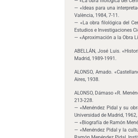
— «La obra filológica del Cen
— «Ideas para una interpretac
València, 1984, 7-11.
— «La obra filológica del C
Estudios e Investigaciones Ci
— «Aproximación a la Obra Li
ABELLÁN, José Luis. «Histori
Madrid, 1989-1991.
ALONSO, Amado. «Castellano,
Aires, 1938.
ALONSO, Dámaso «R. Menéndez 
213-228.
— «Menéndez Pidal y su obra
Universidad de Madrid, 1962,
— «Biografía de Ramón Menénd
— «Menéndez Pidal y la cult
Ramón Menéndez Pidal, Instit