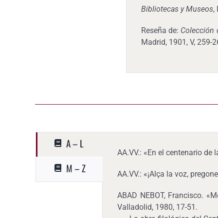
Bibliotecas y Museos
,
Reseña de:
Colección 
Madrid, 1901, V, 259-2
A – L
AA.VV.: «En el centenario de 
M – Z
AA.VV.: «¡Alça la voz, preg
ABAD NEBOT, Francisco. «Mené
Valladolid, 1980, 17-51.