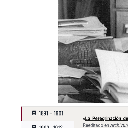
1891 – 1901
«
La Peregrinación d
Reeditado en
Archivu
1902 - 1912