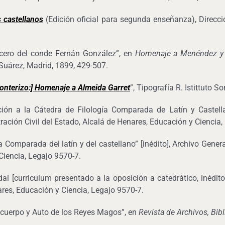
 castellanos
(Edición oficial para segunda enseñanza), Direcció
cero del conde Fernán González”, en
Homenaje a Menéndez y P
Suárez, Madrid, 1899, 429-507.
nterizo:] Homenaje a Almeida Garret
”, Tipografía R. Istittuto 
ión a la Cátedra de Filología Comparada de Latín y Castellan
ración Civil del Estado, Alcalá de Henares, Educación y Ciencia,
 Comparada del latín y del castellano” [inédito], Archivo Genera
Ciencia, Legajo 9570-7.
 [curriculum presentado a la oposición a catedrático, inédito]”
res, Educación y Ciencia, Legajo 9570-7.
l cuerpo y Auto de los Reyes Magos”, en
Revista de Archivos, Bib