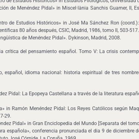
tro de Estudios Históricos» in Estudios Filológicos, Universidad 
ión de Menéndez Pidal» in Miscel·lània Sanchis Guarner, II, Estu
entro de Estudios Históricos» in José Ma Sánchez Ron (coord.
entíficas 80 años después, CSIC, Madrid, 1986, tomo II, 503-517.
ngüística de Menéndez Pidal». Dykinson, Madrid, 2008.
a crítica del pensamiento español. Tomo V: La crisis contempor
 español, idioma nacional: historia espiritual de tres nombre
Pidal: La Epopeya Castellana a través de la literatura español
» in Ramón Menéndez Pidal: Los Reyes Católicos según Maquia
 7-29.
ez Pidal» in Gran Enciclopedia del Mundo [Separata del tomo 
ura española», conferencia pronunciada el dia 9 de diciembre
uto José Córnide, La Coruña, 1969.