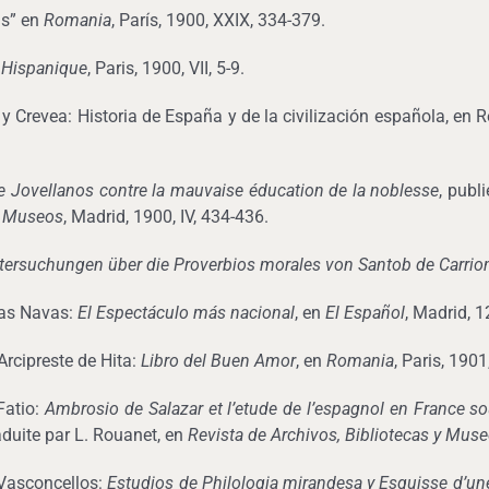
as” en
Romania
, París, 1900, XXIX, 334-379.
 Hispanique
, Paris, 1900, VII, 5-9.
y Crevea: Historia de España y de la civilización española, en R
de Jovellanos contre la mauvaise éducation de la noblesse
, publ
 y Museos
, Madrid, 1900, IV, 434-436.
tersuchungen über die Proverbios morales von Santob de Carrio
las Navas:
El Espectáculo más nacional
, en
El Español
, Madrid, 
rcipreste de Hita:
Libro del Buen Amor
, en
Romania
, Paris, 190
Fatio:
Ambrosio de Salazar et l’etude de l’espagnol en France so
duite par L. Rouanet, en
Revista de Archivos, Bibliotecas y Mus
 Vasconcellos:
Estudios de Philologia mirandesa y Esquisse d’une