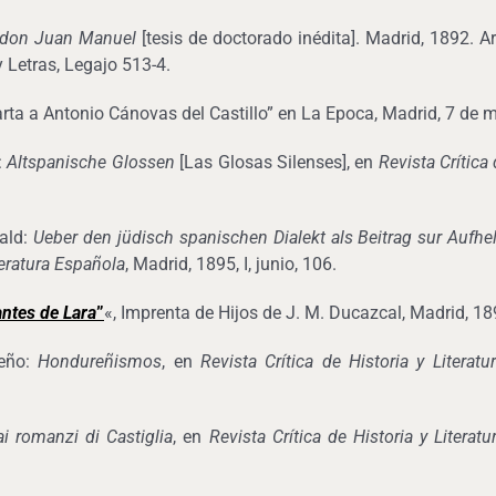
e don Juan Manuel
[tesis de doctorado inédita]. Madrid, 1892. A
y Letras, Legajo 513-4.
arta a Antonio Cánovas del Castillo” en La Epoca, Madrid, 7 de 
:
Altspanische Glossen
[Las Glosas Silenses], en
Revista Crítica
ald:
Ueber den jüdisch spanischen Dialekt als Beitrag sur Aufh
iteratura Española
, Madrid, 1895, I, junio, 106.
antes de Lara
”
«, Imprenta de Hijos de J. M. Ducazcal, Madrid, 18
eño:
Hondureñismos
, en
Revista Crítica de Historia y Litera
ai romanzi di Castiglia
, en
Revista Crítica de Historia y Litera