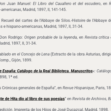
Don Juan Manuel: El Libro del Cauallero et del escudero
, en
R
o-americanas
, Madrid, 1897, II, 141-145.
Recueil del cartes de l’Abbaye de Silos.-Histoire de l’Abbaye de 
 e hispano-americanas, Madrid, 1897, II, 31-34.
y Don Rodrigo:
Origen probable de la leyenda
, en
Revista crítica
Madrid, 1897, II, 31-34.
ablado en el Concejo de Lena
(Extracto de la obra Asturias, dirigid
Comp., Gijón, 1899.
e España: Catálogo de la Real Biblioteca. Manuscritos
«: Catálog
898, 1ª ed.
as Crónicas generales de España”, en
Revue Hispanique
, Paris, 1
te de Hita dio al libro de sus poesías
” en
Revista de Archivos, 
edición
, Imprenta de los Hijos de José Ducazcal, Madrid, 1898.