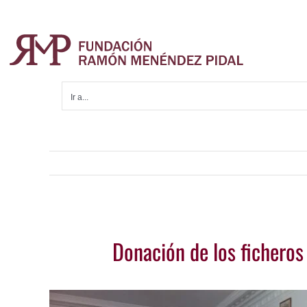
Saltar
al
contenido
Ir a...
Ver
Donación de los ficheros 
imagen
más
grande