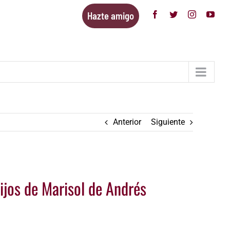
Hazte amigo
Facebook
Twitter
Instagram
You
Anterior
Siguiente
hijos de Marisol de Andrés