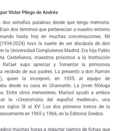
a
por Víctor Pliego de Andrés
 dos extrañas palabras desde que tengo memoria:
 Eran dos términos que pertenecían a nuestro entorno
sonando hasta hoy en muchas conversaciones. Mi
(1934-2024) tuvo la suerte de ser discípula de don
n la Universidad Complutense Madrid. Era hija Pablo
a Castellanos, maestros próximos a la Institución
 Rafael supo apreciar y fomentar la primorosa
a recibido de sus padres. La presentó a don Ramón
), quien la incorporó, en 1955, al equipo de
aba desde su casa en Chamartín. La joven filóloga
os. Entre otros menesteres, Marisol ayudó a ambos
car la «Crestomatía del español medieval», una
los siglos IX al XV. Los dos primeros tomos de la
esivamente en 1965 y 1966, en la Editorial Gredos.
l dedicó muchas horas a redactar cientos de fichas que