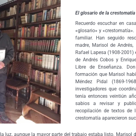
El glosario de la crestomatí
Recuerdo escuchar en casa
«glosario» y «crestomatía».
familiar. Han seguido re
madre, Marisol de Andrés, 
Rafael Lapesa (1908-2001) e
de Andrés Cobos y Enriquet
Libre de Enseñanza. Don
formación que Marisol habí
Méndez Pidal (1869-1968
investigadores que coordin
tenía entonces veintiún añ
sabios a revisar y publi
recopilación de textos de 
crestomatía aparecieron suc
 la luz, aunque la mayor parte del trabajo estaba listo. Mariso