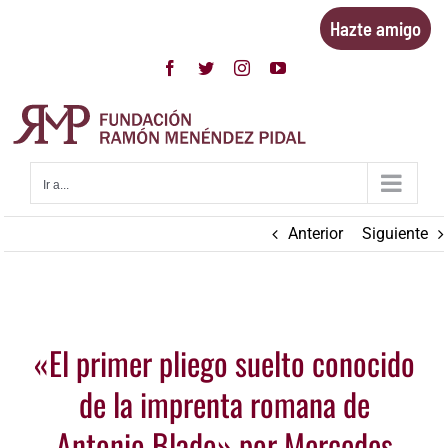
Saltar
Hazte amigo
al
contenido
Facebook
Twitter
Instagram
YouTube
Ir a...
Anterior
Siguiente
Ver
«El primer pliego suelto conocido
imagen
más
de la imprenta romana de
grande
Antonio Blado» por Mercedes