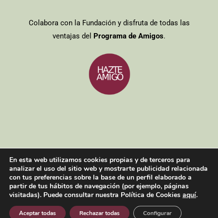
Colabora con la Fundación y disfruta de todas las
ventajas del
Programa de Amigos
.
Entidades colaboradoras
/
Aviso legal
/
Política de cookies
/
Política
En esta web utilizamos cookies propias y de terceros para
de privacidad
analizar el uso del sitio web y mostrarte publicidad relacionada
Copyright 2021| Todos los derechos reservados
con tus preferencias sobre la base de un perfil elaborado a
partir de tus hábitos de navegación (por ejemplo, páginas
visitadas). Puede consultar nuestra Política de Cookies
aquí
.
Facebook
Twitter
Instagram
YouTube
Aceptar todas
Rechazar todas
Configurar