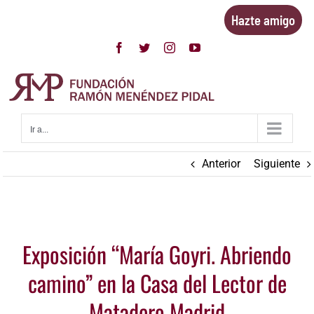
Saltar
Hazte amigo
al
contenido
Facebook
Twitter
Instagram
YouTube
Ir a...
Anterior
Siguiente
Ver
Exposición “María Goyri. Abriendo
imagen
más
camino” en la Casa del Lector de
grande
Matadero Madrid