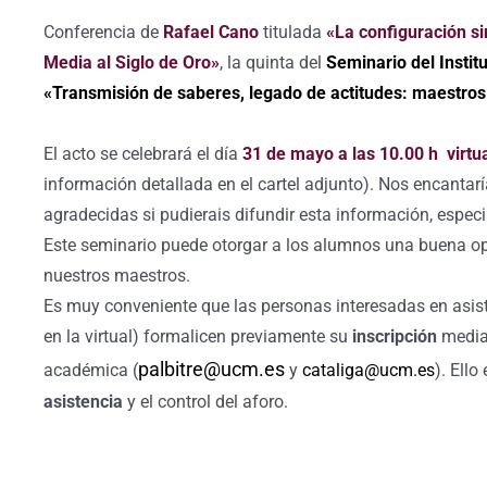
Conferencia de
Rafael Cano
titulada
«La configuración si
Media al Siglo de Oro»
, la quinta del
Seminario del Instit
«Transmisión de saberes, legado de actitudes: maestros 
El acto se celebrará el día
31 d
e mayo a las 10.00 h virt
información detallada en el cartel adjunto). Nos encanta
agradecidas si pudierais difundir esta información, espec
Este seminario puede otorgar a los alumnos una buena opo
nuestros maestros.
Es muy conveniente que las personas interesadas en asist
en la virtual) formalicen previamente su
inscripción
median
palbitre@ucm.es
académica (
y
cataliga@ucm.es
). Ell
asistencia
y el control del aforo.