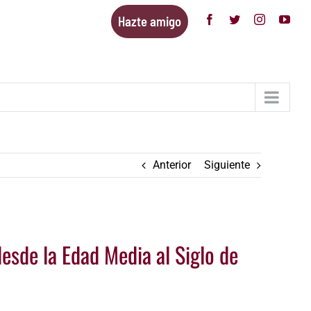
Hazte amigo
Facebook
Twitter
Instagram
You
Anterior
Siguiente
desde la Edad Media al Siglo de