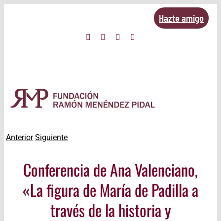
Saltar
Hazte amigo
al
Facebook
Twitter
Instagram
YouTube
contenido
Anterior
Siguiente
Ver
Conferencia de Ana Valenciano,
imagen
más
«La figura de María de Padilla a
grande
través de la historia y