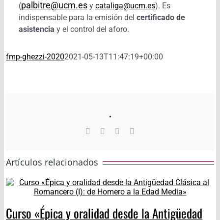
palbitre@ucm.es
(
y
cataliga@ucm.es
). Es
indispensable para la emisión del
certificado de
asistencia
y el control del aforo.
fmp-ghezzi-2020
2021-05-13T11:47:19+00:00
.
Facebook
Twitter
WhatsApp
Correo
electrónico
Artículos relacionados
Curso «Épica y oralidad desde la Antigüedad