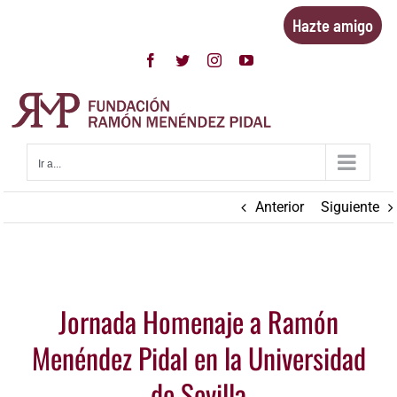
Saltar
Hazte amigo
al
contenido
Facebook
Twitter
Instagram
YouTube
Ir a...
Anterior
Siguiente
Ver
Jornada Homenaje a Ramón
imagen
más
Menéndez Pidal en la Universidad
grande
de Sevilla