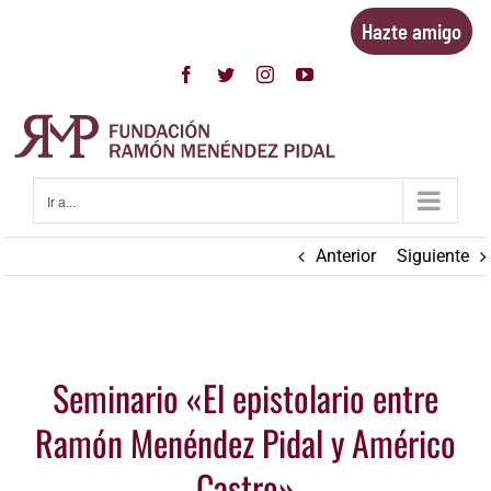
Saltar
Hazte amigo
al
contenido
Facebook
Twitter
Instagram
YouTube
Ir a...
Anterior
Siguiente
Ver
Seminario «El epistolario entre
imagen
más
Ramón Menéndez Pidal y Américo
grande
Castro»