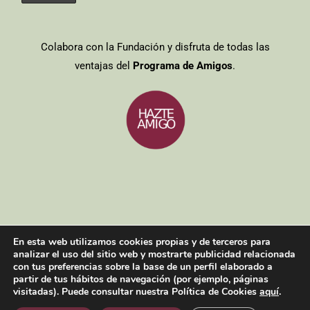
Colabora con la Fundación y disfruta de todas las
ventajas del
Programa de Amigos
.
Entidades colaboradoras
/
Aviso legal
/
Política de cookies
/
Política
En esta web utilizamos cookies propias y de terceros para
de privacidad
analizar el uso del sitio web y mostrarte publicidad relacionada
Copyright 2021| Todos los derechos reservados
con tus preferencias sobre la base de un perfil elaborado a
partir de tus hábitos de navegación (por ejemplo, páginas
visitadas). Puede consultar nuestra Política de Cookies
aquí
.
Facebook
Twitter
Instagram
YouTube