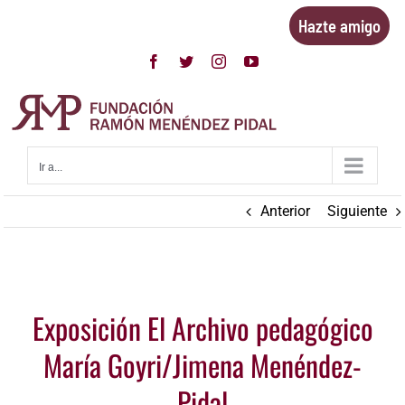
Saltar
Hazte amigo
al
contenido
Facebook
Twitter
Instagram
YouTube
Ir a...
Anterior
Siguiente
Ver
Exposición El Archivo pedagógico
imagen
más
María Goyri/Jimena Menéndez-
grande
Pidal