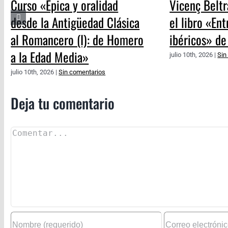
Curso «Épica y oralidad
Vicenç Beltr
desde la Antigüedad Clásica
el libro «En
al Romancero (I): de Homero
ibéricos» de
a la Edad Media»
julio 10th, 2026
|
Sin
julio 10th, 2026
|
Sin comentarios
Deja tu comentario
Comentar