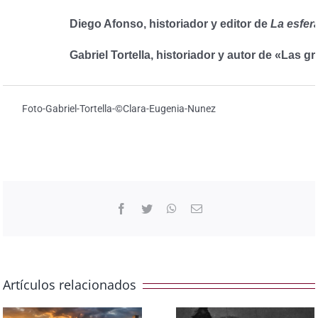
Diego Afonso, historiador y editor de
La esfera
Gabriel Tortella, historiador y autor de «Las 
Foto-Gabriel-Tortella-©Clara-Eugenia-Nunez
Facebook
Twitter
WhatsApp
Correo
electrónico
Artículos relacionados