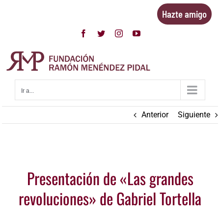
Saltar
Hazte amigo
al
contenido
Facebook
Twitter
Instagram
YouTube
Ir a...
Anterior
Siguiente
Ver
Presentación de «Las grandes
imagen
más
revoluciones» de Gabriel Tortella
grande