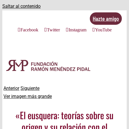
Saltar al contenido
Hazte amigo
Facebook
Twitter
Instagram
YouTube
Anterior
Siguiente
Ver imagen más grande
«El eusquera: teorías sobre su
origen y su relación con el