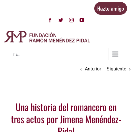
Saltar
Hazte amigo
al
contenido
Facebook
Twitter
Instagram
YouTube
Ir a...
Anterior
Siguiente
Ver
Una historia del romancero en
imagen
más
tres actos por Jimena Menéndez-
grande
Pidal