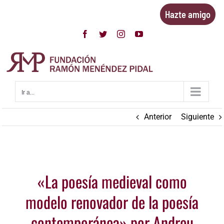
Saltar
Hazte amigo
al
contenido
Facebook
Twitter
Instagram
YouTube
Ir a...
Anterior
Siguiente
Ver
«La poesía medieval como
imagen
más
modelo renovador de la poesía
grande
contemporánea» por Andreu