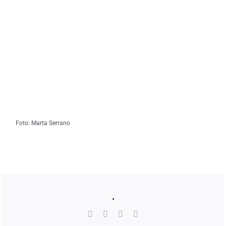
Foto: Marta Serrano
.
Facebook
Twitter
WhatsApp
Correo
electrónico