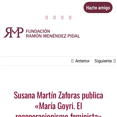
Saltar
Hazte amigo
al
Facebook
Twitter
Instagram
YouTube
contenido
Anterior
Siguiente
Ver
Susana Martín Zaforas publica
imagen
más
«María Goyri. El
grande
regeneracionismo feminista»