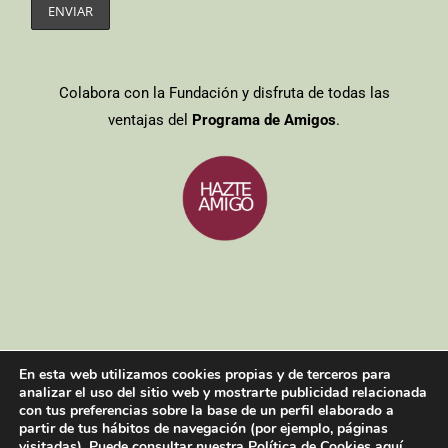
Colabora con la Fundación y disfruta de todas las
ventajas del
Programa de Amigos
.
Entidades colaboradoras
/
Aviso legal
/
Política de cookies
/
Política
En esta web utilizamos cookies propias y de terceros para
de privacidad
analizar el uso del sitio web y mostrarte publicidad relacionada
Copyright 2021| Todos los derechos reservados
con tus preferencias sobre la base de un perfil elaborado a
partir de tus hábitos de navegación (por ejemplo, páginas
visitadas). Puede consultar nuestra Política de Cookies
aquí
.