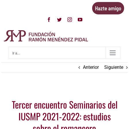
Saltar
Hazte amigo
al
contenido
Facebook
Twitter
Instagram
YouTube
Ir a...
Anterior
Siguiente
Ver
Tercer encuentro Seminarios del
imagen
más
IUSMP 2021-2022: estudios
grande
sobre el romancero