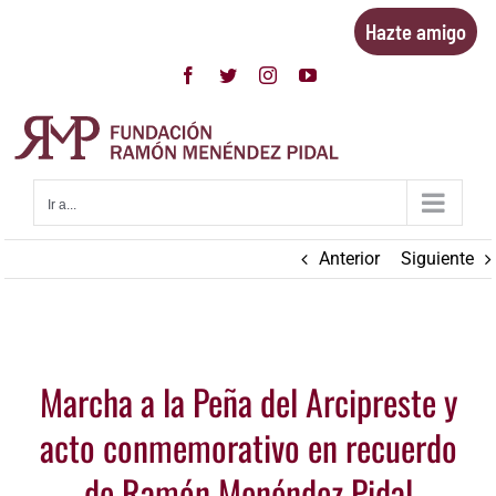
Saltar
Hazte amigo
al
contenido
Facebook
Twitter
Instagram
YouTube
Ir a...
Anterior
Siguiente
Ver
Marcha a la Peña del Arcipreste y
imagen
más
acto conmemorativo en recuerdo
grande
de Ramón Menéndez Pidal