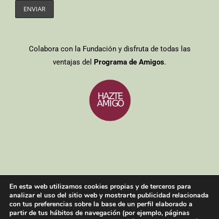
Colabora con la Fundación y disfruta de todas las
ventajas del
Programa de Amigos
.
Entidades colaboradoras
/
Aviso legal
/
Política de cookies
/
Política
En esta web utilizamos cookies propias y de terceros para
de privacidad
analizar el uso del sitio web y mostrarte publicidad relacionada
Copyright 2021| Todos los derechos reservados
con tus preferencias sobre la base de un perfil elaborado a
partir de tus hábitos de navegación (por ejemplo, páginas