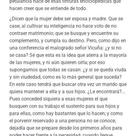
petulancia nace de esas tinturas enciclopédicas que
hacen creer que se entiende de todo.
¿Dicen que la mujer debe ser esposa y madre. Que se
case; al cultivar su inteligencia no hace voto de no
contraer matrimonio; que se busque y encuentre su
complemento, y cumpla su destino. Pero, como dijo en
una conferencia el malogrado señor Vicuña: ¿y si no
se casa? Sé que esta es la idea que aterra a la mayoría
de las mujeres, y ni aún quieren oírla; por eso
supongamos que todas se casan: ¿y si se queda viuda
y sin viudedad, como es lo más general que suceda?
En este caso tendrá que buscar otra vez un marido que
quiera mantener a ella y a sus hijos. ¿Le encontrará?…
Pues conceded siquiera a esas mujeres el que
busquen con su trabajo el sustento para sus hijos y
para ellas, como hay bastantes que lo hacen; y como
el porvenir reservado a una persona no se conoce,
dejadla que se prepare desde los primeros años para
poder hacer frente a la necesidad, cuando llegue.