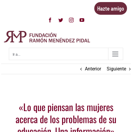
Saltar
Hazte amigo
al
contenido
Facebook
Twitter
Instagram
YouTube
Ir a...
Anterior
Siguiente
Ver
«Lo que piensan las mujeres
imagen
más
acerca de los problemas de su
grande
educación. Una información»