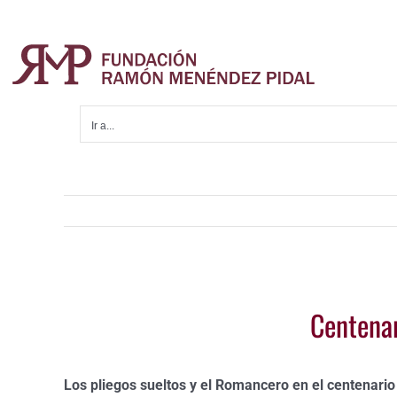
Saltar
al
contenido
Ir a...
Ver
Centenar
imagen
más
grande
Los pliegos sueltos y el Romancero en el centenario 