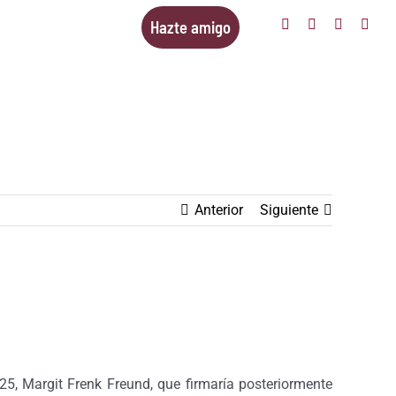
Facebook
Twitter
Instagra
You
Hazte amigo
Anterior
Siguiente
, Margit Frenk Freund, que firmaría posteriormente