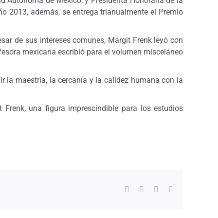
idad Autónoma de México; y Presidenta Honoraria de la
ño 2013, además, se entrega trianualmente el Premio
sar de sus intereses comunes, Margit Frenk leyó con
rofesora mexicana escribió para el volumen misceláneo
r la maestría, la cercanía y la calidez humana con la
renk, una figura imprescindible para los estudios
Facebook
Twitter
WhatsApp
Correo
electrónico