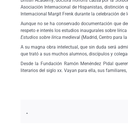
British Academy; doctora
honoris causa
por la Sorbo
Asociación Internacional de Hispanistas, distinció
Internacional Margit Frenk durante la celebración de
Aunque no se ha conservado documentación que demue
respeto e interés los estudios inaugurales sobre lír
Estudios sobre lírica medieval
(Madrid, Centro para la
A su magna obra intelectual, que sin duda será admir
que trató a sus muchos alumnos, discípulos y colega
Desde la Fundación Ramón Menéndez Pidal queremos
literarios del siglo xx. Vayan para ella, sus familiar
.