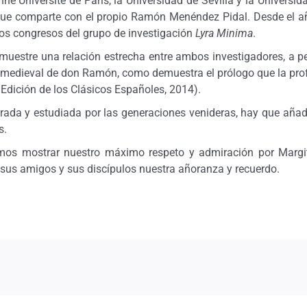
nne Université de París, la Universidad de Sevilla y la Univers
n que comparte con el propio Ramón Menéndez Pidal. Desde el a
 los congresos del grupo de investigación
Lyra Minima
.
stre una relación estrecha entre ambos investigadores, a pe
ica medieval de don Ramón, como demuestra el prólogo que la p
 Edición de los Clásicos Españoles, 2014).
ada y estudiada por las generaciones venideras, hay que añadi
s.
 mostrar nuestro máximo respeto y admiración por Margit F
es, sus amigos y sus discípulos nuestra añoranza y recuerdo.