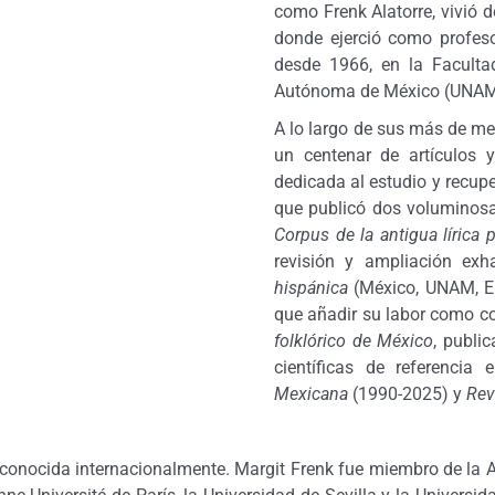
como Frenk Alatorre, vivió 
donde ejerció como profeso
desde 1966, en la Facultad
Autónoma de México (UNAM
A lo largo de sus más de me
un centenar de artículos y
dedicada al estudio y recupe
que publicó dos voluminosa
Corpus de la antigua lírica
revisión y ampliación exh
hispánica
(México, UNAM, El 
que añadir su labor como c
folklórico de México
, publi
científicas de referencia
Mexicana
(1990-2025) y
Rev
econocida internacionalmente. Margit Frenk fue miembro de la 