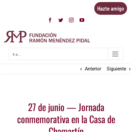
Saltar
Hazte amigo
al
contenido
Facebook
Twitter
Instagram
YouTube
Ir a...
Anterior
Siguiente
Ver
27 de junio — Jornada
imagen
más
conmemorativa en la Casa de
grande
Chamartín