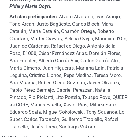
Pidal y María Goyri.
Artistas participantes
: Álvaro Alvarado, Iván Araujo,
Tono Arean, Justo Bagüeste, Carlos Bloch, Mara
Catalán, María Catalán, Chamón Ortega, Roberto
Chartam, Martin Crawley, Yelena Cvejic, Mauricio d’Ors,
Juan de Cárdenas, Rafael de Diego, Antonio de la
Rosa, E1000, César Fernández Arias, Damián Flores,
Ana Fuentes, Alberto García-Alix, Carlos García-Alix,
Maria Gimeno, Juan Higueras, Mariana Laín, Patricia
Leguina, Cristina Llanos, Pepe Medina, Teresa Moro,
Ana Musma, Rubén Ojeda Guzmán, Javier Olivares,
Pablo Pérez Bermejo, Gabriel Perezzan, Natalia
Pintado, Pia Piolanti, Lito Portela, Txuspo Poyo, QUEER
as CORE, Mabi Revuelta, Xavier Rios, Miluca Sanz,
Eduardo Scala, Miguel Sokolowski, Tony Squance, Lo
Super, Carlos Tarancón, Guillermo Trapiello, Rafael
Trapiello, Jesús Ubera, Santiago Vokram.