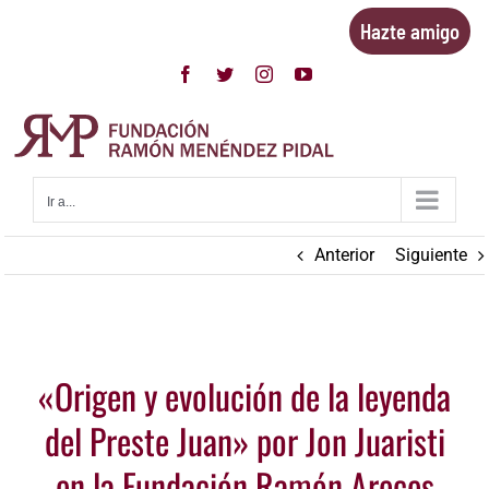
Saltar
Hazte amigo
al
contenido
Facebook
Twitter
Instagram
YouTube
Ir a...
Anterior
Siguiente
Ver
«Origen y evolución de la leyenda
imagen
más
del Preste Juan» por Jon Juaristi
grande
en la Fundación Ramón Areces