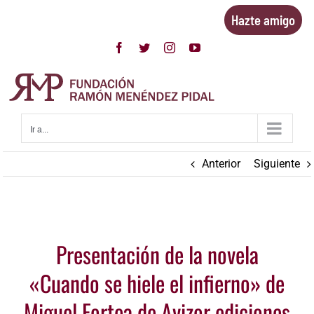
Saltar
Hazte amigo
al
contenido
Facebook
Twitter
Instagram
YouTube
Ir a...
Anterior
Siguiente
Ver
Presentación de la novela
imagen
más
«Cuando se hiele el infierno» de
grande
Miguel Fortea de Avizor ediciones