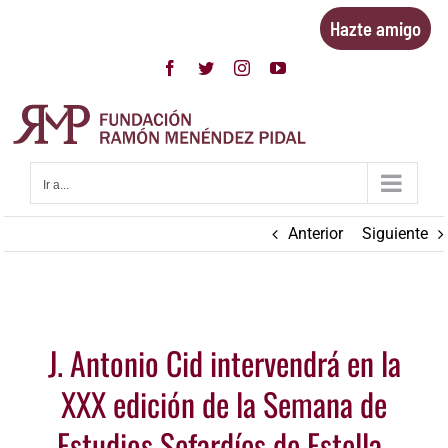
Saltar
Hazte amigo
al
contenido
Facebook
Twitter
Instagram
YouTube
Ir a...
Anterior
Siguiente
Ver
J. Antonio Cid intervendrá en la
imagen
más
XXX edición de la Semana de
grande
Estudios Sefardíes de Estella-