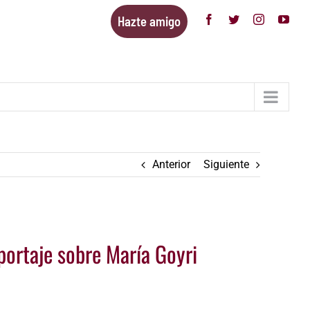
Hazte amigo
Facebook
Twitter
Instagram
You
Anterior
Siguiente
portaje sobre María Goyri