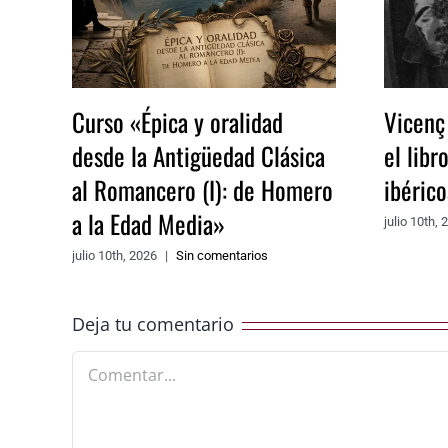
Curso «Épica y oralidad
Vicenç
desde la Antigüedad Clásica
el libr
al Romancero (I): de Homero
ibéric
a la Edad Media»
julio 10th, 
julio 10th, 2026
|
Sin comentarios
Deja tu comentario
Comentar