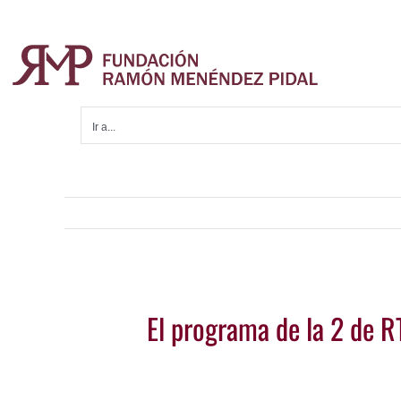
Saltar
al
contenido
Ir a...
Ver
El programa de la 2 de R
imagen
más
grande