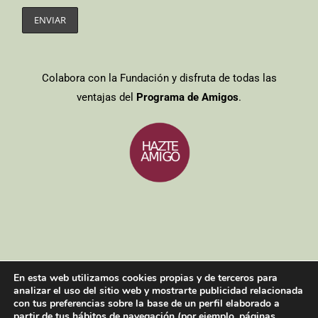
Colabora con la Fundación y disfruta de todas las
ventajas del
Programa de Amigos
.
Entidades colaboradoras
/
Aviso legal
/
Política de cookies
/
Política
En esta web utilizamos cookies propias y de terceros para
de privacidad
analizar el uso del sitio web y mostrarte publicidad relacionada
Copyright 2021| Todos los derechos reservados
con tus preferencias sobre la base de un perfil elaborado a
partir de tus hábitos de navegación (por ejemplo, páginas