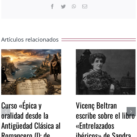
Facebook
Twitter
WhatsApp
Correo
electrónico
Artículos relacionados
Curso «Épica y
Vicenç Beltran
oralidad desde la
escribe sobre el libro
Antigüedad Clásica al
«Entrelazados
Romancero (I): de
ibéricos» de Sandra