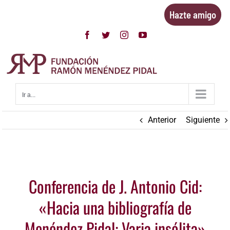
Saltar
Hazte amigo
al
contenido
Facebook
Twitter
Instagram
YouTube
Ir a...
Anterior
Siguiente
Ver
Conferencia de J. Antonio Cid:
imagen
más
«Hacia una bibliografía de
grande
Menéndez Pidal: Varia insólita»