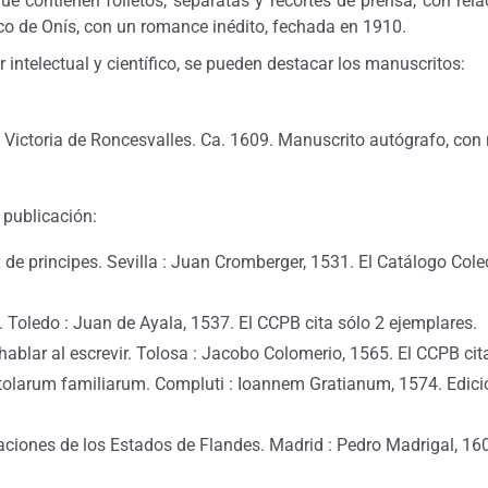
ue contienen folletos, separatas y recortes de prensa, con rel
ico de Onís, con un romance inédito, fechada en 1910.
 intelectual y científico, se pueden destacar los manuscritos:
o Victoria de Roncesvalles. Ca. 1609. Manuscrito autógrafo, con
 publicación:
de principes. Sevilla : Juan Cromberger, 1531. El Catálogo Colec
. Toledo : Juan de Ayala, 1537. El CCPB cita sólo 2 ejemplares.
hablar al escrevir. Tolosa : Jacobo Colomerio, 1565. El CCPB cit
istolarum familiarum. Compluti : Ioannem Gratianum, 1574. Edic
raciones de los Estados de Flandes. Madrid : Pedro Madrigal, 160