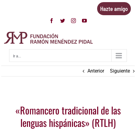
Saltar
Hazte amigo
al
contenido
Facebook
Twitter
Instagram
YouTube
Ir a...
Anterior
Siguiente
Ver
«Romancero tradicional de las
imagen
más
lenguas hispánicas» (RTLH)
grande