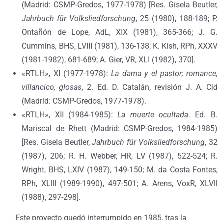
(Madrid: CSMP-Gredos, 1977-1978) [Res. Gisela Beutler,
Jahrbuch für Volksliedforschung
, 25 (1980), 188-189; P.
Ontañón de Lope, AdL, XIX (1981), 365-366; J. G.
Cummins, BHS, LVIII (1981), 136-138; K. Kish, RPh, XXXV
(1981-1982), 681-689; A. Gier, VR, XLI (1982), 370].
«RTLH», XI (1977-1978):
La dama y el pastor; romance,
villancico, glosas
, 2. Ed. D. Catalán, revisión J. A. Cid
(Madrid: CSMP-Gredos, 1977-1978).
«RTLH», XII (1984-1985):
La muerte ocultada
. Ed. B.
Mariscal de Rhett (Madrid: CSMP-Gredos, 1984-1985)
[Res. Gisela Beutler,
Jahrbuch für Volksliedforschung
, 32
(1987), 206; R. H. Webber, HR, LV (1987), 522-524; R.
Wright, BHS, LXIV (1987), 149-150; M. da Costa Fontes,
RPh, XLIII (1989-1990), 497-501; A. Arens, VoxR, XLVII
(1988), 297-298].
Este proyecto quedó interrumpido en 1985, tras la