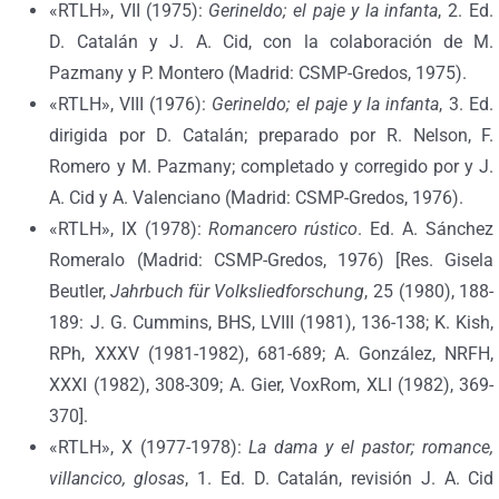
«RTLH», VII (1975):
Gerineldo; el paje y la infanta
, 2. Ed.
D. Catalán y J. A. Cid, con la colaboración de M.
Pazmany y P. Montero (Madrid: CSMP-Gredos, 1975).
«RTLH», VIII (1976):
Gerineldo; el paje y la infanta
, 3. Ed.
dirigida por D. Catalán; preparado por R. Nelson, F.
Romero y M. Pazmany; completado y corregido por y J.
A. Cid y A. Valenciano (Madrid: CSMP-Gredos, 1976).
«RTLH», IX (1978):
Romancero rústico
. Ed. A. Sánchez
Romeralo (Madrid: CSMP-Gredos, 1976) [Res. Gisela
Beutler,
Jahrbuch für Volksliedforschung
, 25 (1980), 188-
189: J. G. Cummins, BHS, LVIII (1981), 136-138; K. Kish,
RPh, XXXV (1981-1982), 681-689; A. González, NRFH,
XXXI (1982), 308-309; A. Gier, VoxRom, XLI (1982), 369-
370].
«RTLH», X (1977-1978):
La dama y el pastor; romance,
villancico, glosas
, 1. Ed. D. Catalán, revisión J. A. Cid